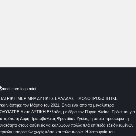
δεξιότητες, λόγω των ανατομικών και φυσιολογικών
ιδιαιτεροτήτων των παιδιών και των νεογνών. Η συνεργασία με
άλλες ειδικότητες, όπως η παιδιατρική, η νεογνολογία, και η
ακτινολογία, είναι συχνά απαραίτητη
 ΙΑΤΡΙΚΗ ΜΕΡΙΜΝΑ ΔΥΤΙΚΗΣ ΕΛΛΑΔΑΣ – ΜΟΝΟΠΡΟΣΩΠΗ ΙΚΕ
γκαινιάστηκε τον Μάρτιο του 2021. Είναι ένα από τα μεγαλύτερα
ΟΛΥΙΑΤΡΕΙΑ στη ΔΥΤΙΚΗ Ελλάδα, με έδρα τον Πύργο Ηλείας. Πρόκειται για
ια πρότυπη Δομή Πρωτοβάθμιας Φροντίδας Υγείας, η οποία προσφέρει τη
υνατότητα στους ασθενείς να καλύψουν πολλαπλά επίπεδα εξειδικευμένων
ατρικών υπηρεσιών χωρίς κόπο και ταλαιπωρία. Η λειτουργία του