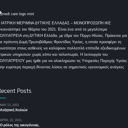
 ΙΑΤΡΙΚΗ ΜΕΡΙΜΝΑ ΔΥΤΙΚΗΣ ΕΛΛΑΔΑΣ – ΜΟΝΟΠΡΟΣΩΠΗ ΙΚΕ
γκαινιάστηκε τον Μάρτιο του 2021. Είναι ένα από τα μεγαλύτερα
ΟΛΥΙΑΤΡΕΙΑ στη ΔΥΤΙΚΗ Ελλάδα, με έδρα τον Πύργο Ηλείας. Πρόκειται για
ια πρότυπη Δομή Πρωτοβάθμιας Φροντίδας Υγείας, η οποία προσφέρει τη
υνατότητα στους ασθενείς να καλύψουν πολλαπλά επίπεδα εξειδικευμένων
ατρικών υπηρεσιών χωρίς κόπο και ταλαιπωρία. Η λειτουργία του
ΟΛΥΙΑΤΡΕΙΟΥ μας ήρθε για να ολοκληρώσει τις Υπηρεσίες Παροχής Υγείας
την ευρύτερη περιοχή δίνοντας λύσεις σε σημαντικές υγειονομικές ανάγκες
ecent Posts
MAY 13, 2021
Αυξητική Χειλιών
APRIL 22, 2021
Ο ρόλος της οικογένειας.