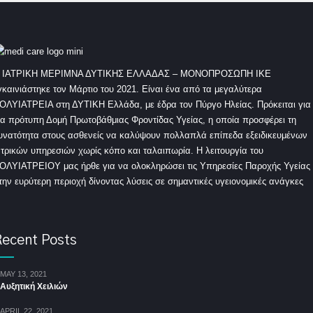
 ΙΑΤΡΙΚΗ ΜΕΡΙΜΝΑ ΔΥΤΙΚΗΣ ΕΛΛΑΔΑΣ – ΜΟΝΟΠΡΟΣΩΠΗ ΙΚΕ
γκαινιάστηκε τον Μάρτιο του 2021. Είναι ένα από τα μεγαλύτερα
ΟΛΥΙΑΤΡΕΙΑ στη ΔΥΤΙΚΗ Ελλάδα, με έδρα τον Πύργο Ηλείας. Πρόκειται για
ια πρότυπη Δομή Πρωτοβάθμιας Φροντίδας Υγείας, η οποία προσφέρει τη
υνατότητα στους ασθενείς να καλύψουν πολλαπλά επίπεδα εξειδικευμένων
ατρικών υπηρεσιών χωρίς κόπο και ταλαιπωρία. Η λειτουργία του
ΟΛΥΙΑΤΡΕΙΟΥ μας ήρθε για να ολοκληρώσει τις Υπηρεσίες Παροχής Υγείας
την ευρύτερη περιοχή δίνοντας λύσεις σε σημαντικές υγειονομικές ανάγκες
ecent Posts
MAY 13, 2021
Αυξητική Χειλιών
APRIL 22, 2021