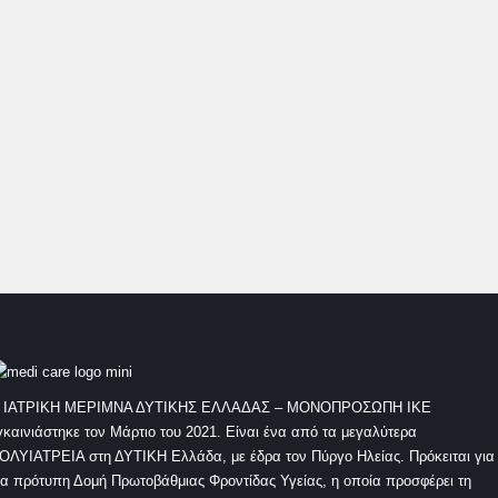
πυκνότητας.
Τα πρώτα αποτελέσματα είναι ορατά περίπου 4 μήνες μετά την
επέμβαση. Το ολοκληρωμένο, μόνιμο και αισθητικά άρτιο
αποτέλεσμα αξιολογείται περίπου 12 μήνες μετά την επέμβαση.
 ΙΑΤΡΙΚΗ ΜΕΡΙΜΝΑ ΔΥΤΙΚΗΣ ΕΛΛΑΔΑΣ – ΜΟΝΟΠΡΟΣΩΠΗ ΙΚΕ
γκαινιάστηκε τον Μάρτιο του 2021. Είναι ένα από τα μεγαλύτερα
ΟΛΥΙΑΤΡΕΙΑ στη ΔΥΤΙΚΗ Ελλάδα, με έδρα τον Πύργο Ηλείας. Πρόκειται για
ια πρότυπη Δομή Πρωτοβάθμιας Φροντίδας Υγείας, η οποία προσφέρει τη