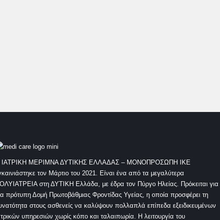
Είναι κάτοχος των εξετάσεων
MRCOG Part I
Royal College of Obstetricians and Gynecologists
England
 ΙΑΤΡΙΚΗ ΜΕΡΙΜΝΑ ΔΥΤΙΚΗΣ ΕΛΛΑΔΑΣ – ΜΟΝΟΠΡΟΣΩΠΗ ΙΚΕ
γκαινιάστηκε τον Μάρτιο του 2021. Είναι ένα από τα μεγαλύτερα
ΟΛΥΙΑΤΡΕΙΑ στη ΔΥΤΙΚΗ Ελλάδα, με έδρα τον Πύργο Ηλείας. Πρόκειται για
ια πρότυπη Δομή Πρωτοβάθμιας Φροντίδας Υγείας, η οποία προσφέρει τη
υνατότητα στους ασθενείς να καλύψουν πολλαπλά επίπεδα εξειδικευμένων
ατρικών υπηρεσιών χωρίς κόπο και ταλαιπωρία. Η λειτουργία του