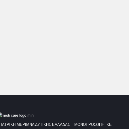
Φόρουμ 2010,Ερευνητικό και Πειραματικό Κέντρο της ΕΛΠΕΝ
(Αθήνα)
Απρίλιος 2010: Σεμινάριο στην «αγγειακή προσπέλαση με
την καθοδήγηση των υπερήχων» Ελληνική Χειρουργική
Εταιρεία, Εκπαιδευτικό κέντρο( Αθήνα)
Φεβρουάριος 2007: Advanced Life Trauma Support
Αμερικανικό Κολλέγιο Χειρουργών- Ελληνική Εκδοχή-
Πανεπιστήμιο Γενικό Νοσοκομείο Πατρών, Ελλάδα.
 ΙΑΤΡΙΚΗ ΜΕΡΙΜΝΑ ΔΥΤΙΚΗΣ ΕΛΛΑΔΑΣ – ΜΟΝΟΠΡΟΣΩΠΗ ΙΚΕ