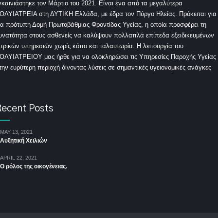
γκαινιάστηκε τον Μάρτιο του 2021. Είναι ένα από τα μεγαλύτερα
ΟΛΥΙΑΤΡΕΙΑ στη ΔΥΤΙΚΗ Ελλάδα, με έδρα τον Πύργο Ηλείας. Πρόκειται για
ια πρότυπη Δομή Πρωτοβάθμιας Φροντίδας Υγείας, η οποία προσφέρει τη
υνατότητα στους ασθενείς να καλύψουν πολλαπλά επίπεδα εξειδικευμένων
ατρικών υπηρεσιών χωρίς κόπο και ταλαιπωρία. Η λειτουργία του
ΟΛΥΙΑΤΡΕΙΟΥ μας ήρθε για να ολοκληρώσει τις Υπηρεσίες Παροχής Υγείας
την ευρύτερη περιοχή δίνοντας λύσεις σε σημαντικές υγειονομικές ανάγκες
ecent Posts
MAY 13, 2021
Αυξητική Χειλιών
APRIL 22, 2021
Ο ρόλος της οικογένειας.